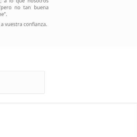
”; a lo que nosotros
“pero no tan buena
e”.
 a vuestra confianza.