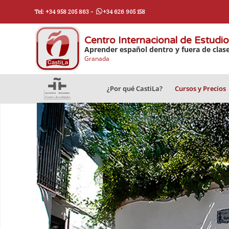
Tel: +34 958 205 863 -
+34 626 905 158
Centro Internacional de Estudi
Aprender español dentro y fuera de clas
Granada
¿Por qué CastiLa?
Cursos y Precios