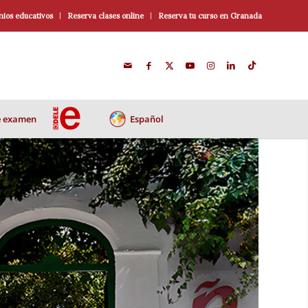
ios educativos
Reserva clases online
Reserva tu curso en Granada
e examen
Español