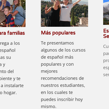
Es
Más populares
ra familias
Se
Te presentamos
rega a los
Cu
algunos de los cursos
 español
pa
de español más
ias su
pr
populares y con
a y
es
mejores
nto del
se
recomendaciones de
iente y te
nuestros estudiantes,
 instalarte
en los cuales te
o hogar.
puedes inscribir hoy
mismo.