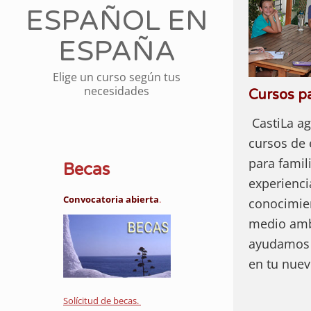
ESPAÑOL EN
ESPAÑA
Elige un curso según tus
necesidades
Cursos pa
CastiLa ag
cursos de
para famil
Becas
experienci
Convocatoria abierta
.
conocimie
medio amb
ayudamos a
en tu nuev
Solícitud de becas.