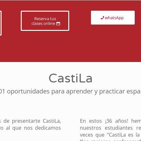
whatsApp
Reserva tus
clases online
CastiLa
01 oportunidades para aprender y practicar espa
 de presentarte CastiLa,
En estos ¡36 años! hem
ivo al que nos dedicamos
nuestros estudiantes re
veces que “CastiLa es la