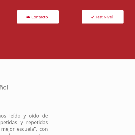
Contacto
Test Nivel
ñol
os leído y oído de
petidas y repetidas
 mejor escuela”, con