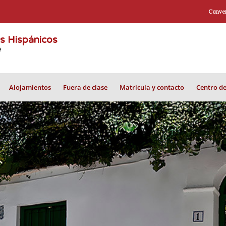
Conven
os Hispánicos
e
Alojamientos
Fuera de clase
Matrícula y contacto
Centro d