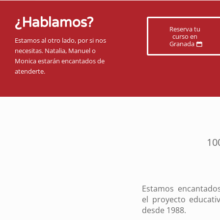
¿Hablamos?
Reserva tu
curso en
Estamos al otro lado, por si nos
Granada
necesitas. Natalia, Manuel o
Monica estarán encantados de
atenderte.
10
Estamos encantados
el proyecto educat
desde 1988.