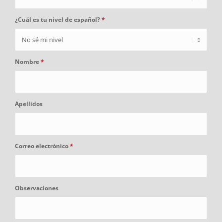
¿Cuál es tu nivel de español?
*
Nombre
*
Apellidos
Correo electrónico
*
Observaciones