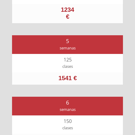
1234
€
5
semanas
125
clases
1541 €
6
semanas
150
clases