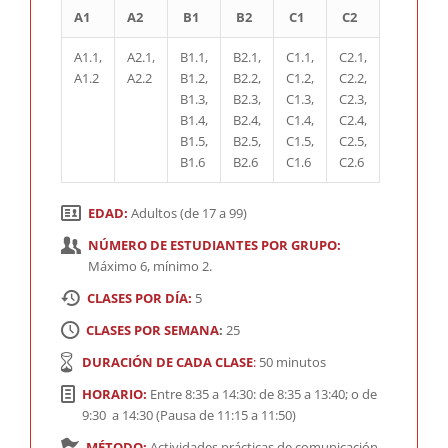
A1
A2
B1
B2
C1
C2
A1.1,
A2.1,
B1.1,
B2.1,
C1.1,
C2.1,
A1.2
A2.2
B1.2,
B2.2,
C1.2,
C2.2,
B1.3,
B2.3,
C1.3,
C2.3,
B1.4,
B2.4,
C1.4,
C2.4,
B1.5,
B2.5,
C1.5,
C2.5,
B1.6
B2.6
C1.6
C2.6
EDAD:
Adultos (de 17 a 99)
NÚMERO DE ESTUDIANTES POR GRUPO:
Máximo 6, mínimo 2.
CLASES POR DÍA:
5
CLASES POR SEMANA
:
25
DURACIÓN DE CADA CLASE
:
50 minutos
HORARIO:
Entre 8:35 a 14:30: de 8:35 a 13:40; o de
9:30 a 14:30 (Pausa de 11:15 a 11:50)
MÉTODO:
Actividades prácticas de comunicación