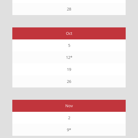
28
Oct
5
12*
19
26
Nov
2
9*