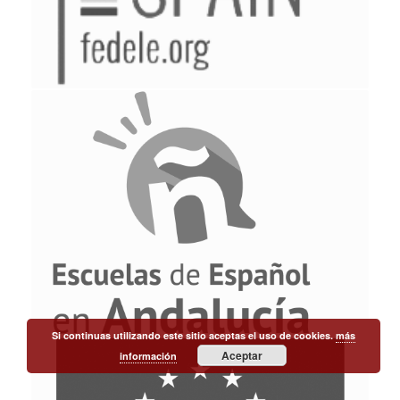
Si continuas utilizando este sitio aceptas el uso de cookies.
más
Aceptar
información