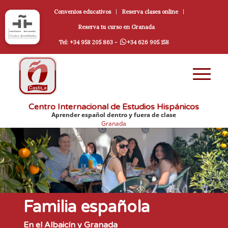
Convenios educativos
Reserva clases online
Reserva tu curso en Granada
Tel: +34 958 205 863 -
+34 626 905 158
Centro Internacional de Estudios Hispánicos
Aprender español dentro y fuera de clase
Granada
Familia española
En el Albaicín y Granada