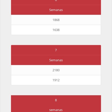
Semanas
1868
1638
7
Semanas
2180
1912
8
semanas