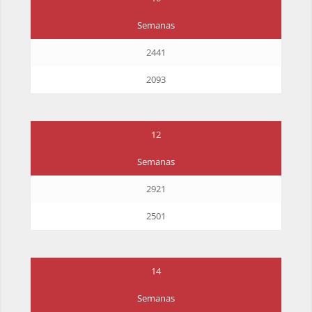
Semanas
2441
2093
12
Semanas
2921
2501
14
Semanas