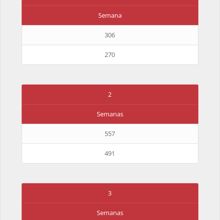
Semana
306
270
2
Semanas
557
491
3
Semanas