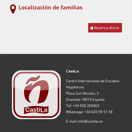
Localización de familias
Reserva ahora
CastiLa
Centro Internacional de Estudios
Hispánicos
Plaza San Nicolás, 3
Granada 18010 España
Tel: +34 958 205863
Whatsapp: +34 626 90 51 58
E-mail: info@castila.es