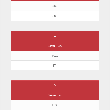
803
689
4
Semanas
1026
874
5
Semanas
1283