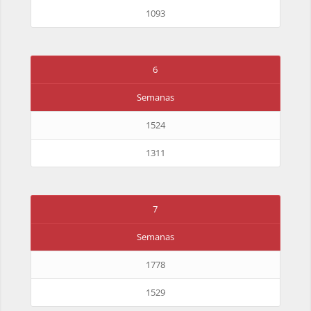
1093
6
Semanas
1524
1311
7
Semanas
1778
1529