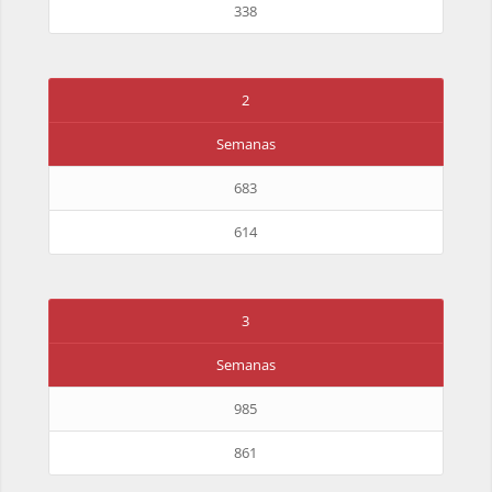
338
2
Semanas
683
614
3
Semanas
985
861