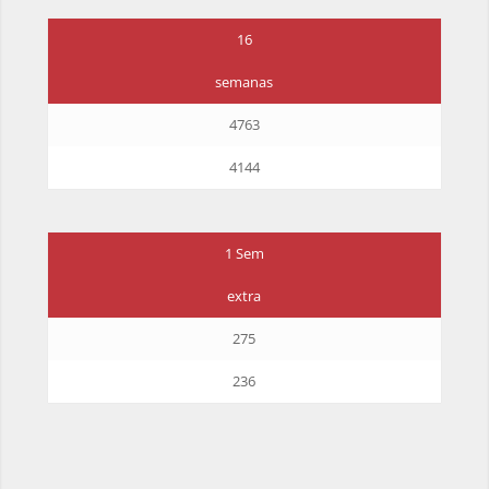
16
semanas
4763
4144
1 Sem
extra
275
236