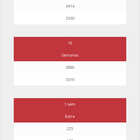
3414
2930
16
Semanas
3886
3316
1 sem
Extra
225