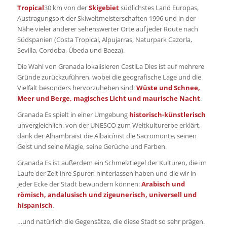
Tropical
30 km von der
Skigebiet
südlichstes Land Europas,
Austragungsort der Skiweltmeisterschaften 1996 und in der
Nähe vieler anderer sehenswerter Orte auf jeder Route nach
Südspanien (Costa Tropical, Alpujarras, Naturpark Cazorla,
Sevilla, Cordoba, Úbeda und Baeza).
Die Wahl von Granada lokalisieren CastiLa Dies ist auf mehrere
Gründe zurückzuführen, wobei die geografische Lage und die
Vielfalt besonders hervorzuheben sind:
Wüste und Schnee,
Meer und Berge, magisches Licht und maurische Nacht
.
Granada Es spielt in einer Umgebung
historisch-künstlerisch
unvergleichlich, von der UNESCO zum Weltkulturerbe erklärt,
dank der Alhambraist die Albaicínist die Sacromonte, seinen
Geist und seine Magie, seine Gerüche und Farben.
Granada Es ist außerdem ein Schmelztiegel der Kulturen, die im
Laufe der Zeit ihre Spuren hinterlassen haben und die wir in
jeder Ecke der Stadt bewundern können:
Arabisch und
römisch, andalusisch und zigeunerisch, universell und
hispanisch
.
…und natürlich die Gegensätze, die diese Stadt so sehr prägen.