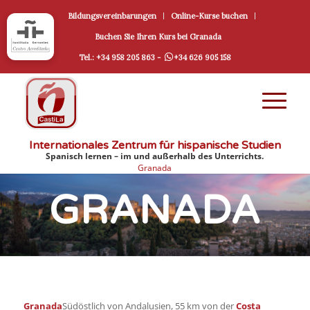
Bildungsvereinbarungen
Online-Kurse buchen
Buchen Sie Ihren Kurs bei Granada
Tel.: +34 958 205 863 -
+34 626 905 158
Internationales Zentrum für hispanische Studien
Spanisch lernen – im und außerhalb des Unterrichts.
Granada
GRANADA
Granada
Südöstlich von Andalusien, 55 km von der
Costa