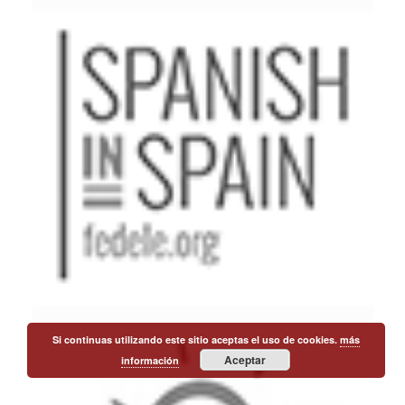
Si continuas utilizando este sitio aceptas el uso de cookies.
más
Aceptar
información