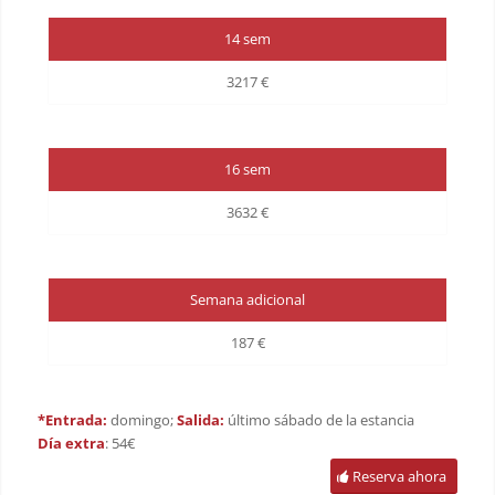
14 sem
3217 €
16 sem
3632 €
Semana adicional
187 €
*Entrada:
domingo;
Salida:
último sábado de la estancia
Día extra
: 54€
Reserva ahora