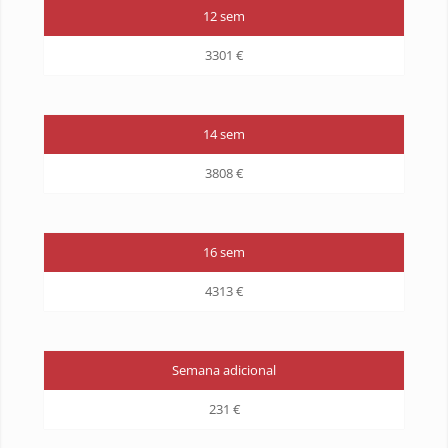
12 sem
3301 €
14 sem
3808 €
16 sem
4313 €
Semana adicional
231 €