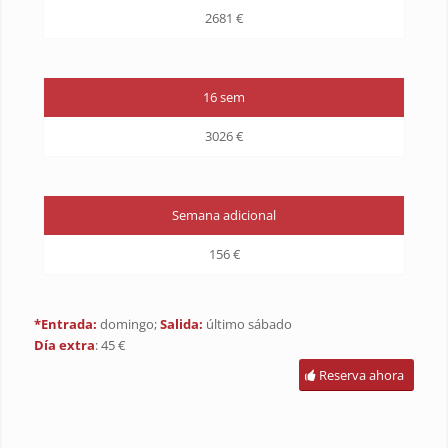
2681 €
16 sem
3026 €
Semana adicional
156 €
*Entrada:
domingo;
Salida:
último sábado
Día extra
: 45 €
Reserva ahora