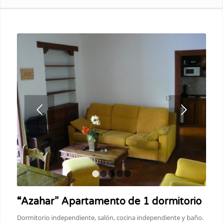
1
2
3
4
5
“Azahar” Apartamento de 1 dormitorio
Dormitorio independiente, salón, cocina independiente y baño.