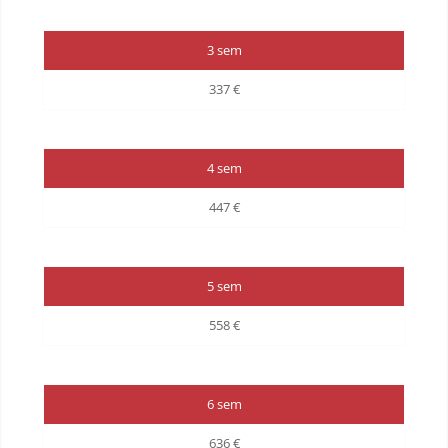
3 sem
337 €
4 sem
447 €
5 sem
558 €
6 sem
636 €