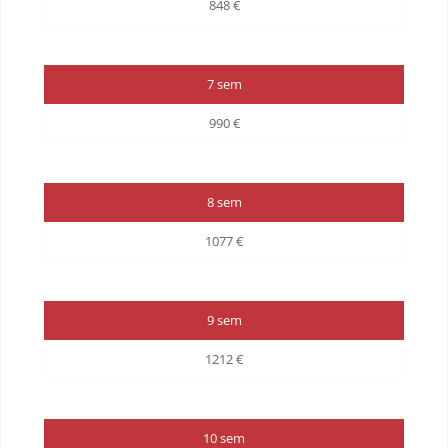
848 €
7 sem
990 €
8 sem
1077 €
9 sem
1212 €
10 sem