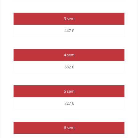
3 sem
447 €
4 sem
582 €
5 sem
727 €
6 sem