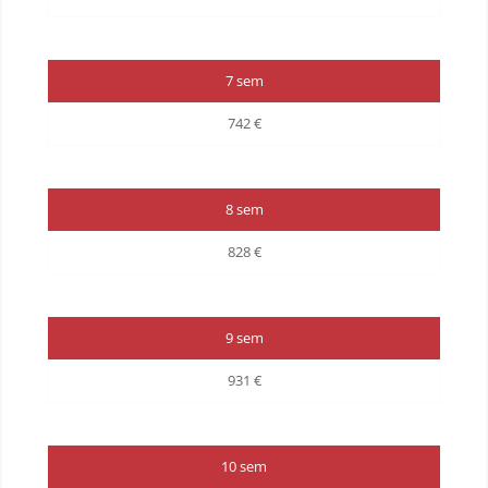
7 sem
742 €
8 sem
828 €
9 sem
931 €
10 sem