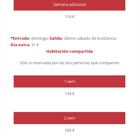
Semana adicional
110 €
*Entrada:
domingo;
Salida:
último sábado de la estancia
Día extra
: 31 €
Habitación compartida
Sólo si reservada por las dos personas que comparten
1 sem
134 €
2 sem
243 €