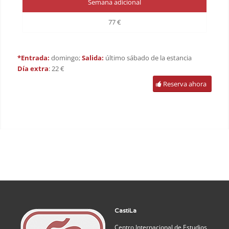
Semana adicional
77 €
*Entrada:
domingo;
Salida:
último sábado de la estancia
Día extra
: 22 €
Reserva ahora
CastiLa
Centro Internacional de Estudios