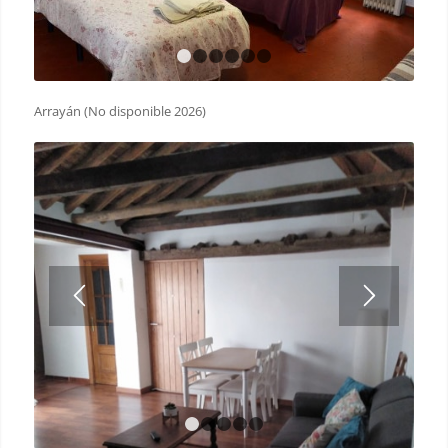
1
2
3
4
5
6
Arrayán (No disponible 2026)
1
2
3
4
5