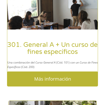
301. General A + Un curso de
fines específicos
Una combinación del
Curso General A
(Cód. 101) con un
Curso de Fines
Específicos
(Cód. 200)
Más información