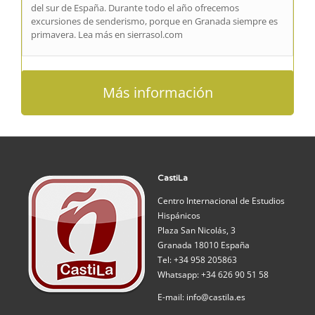
del sur de España. Durante todo el año ofrecemos
excursiones de senderismo, porque en Granada siempre es
primavera. Lea más en sierrasol.com
Más información
CastiLa
Centro Internacional de Estudios
Hispánicos
Plaza San Nicolás, 3
Granada 18010 España
Tel: +34 958 205863
Whatsapp: +34 626 90 51 58
E-mail: info@castila.es