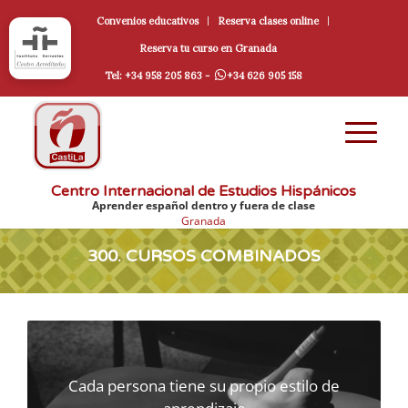
Convenios educativos
Reserva clases online
Reserva tu curso en Granada
Tel: +34 958 205 863 -
+34 626 905 158
Centro Internacional de Estudios Hispánicos
Aprender español dentro y fuera de clase
Granada
300. CURSOS COMBINADOS
Cada persona tiene su propio estilo de